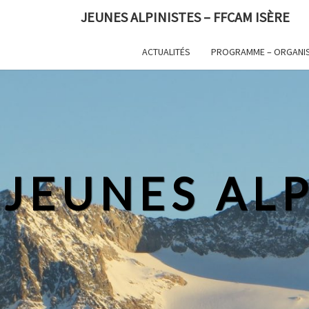
Skip
JEUNES ALPINISTES – FFCAM ISÈRE
to
content
ACTUALITÉS
PROGRAMME – ORGANI
JEUNES ALP