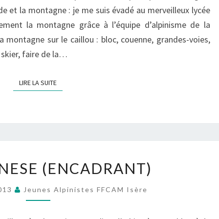
2015
ade et la montagne : je me suis évadé au merveilleux lycée
lement la montagne grâce à l’équipe d’alpinisme de la
a montagne sur le caillou : bloc, couenne, grandes-voies,
skier, faire de la…
LIRE LA SUITE
LIRE LA SUITE
FABIO
NESE (ENCADRANT)
AGNESE
(ENCADRANT)
2013
Jeunes Alpinistes FFCAM Isère