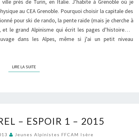
ville près de Turin, en Italie. J’habite à Grenoble où je
ysique au CEA Grenoble. Pourquoi choisir la capitale des
onné pour ski de rando, la pente raide (mais je cherche à
), et le grand Alpinisme qui écrit les pages d’histoire…
sauvage dans les Alpes, même si j’ai un petit niveau
LIRE LA SUITE
LIRE LA SUITE
LOÏC
EL – ESPOIR 1 – 2015
CHEVREL
–
2013
Jeunes Alpinistes FFCAM Isère