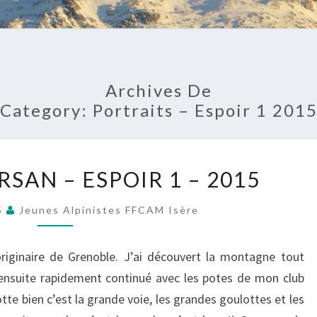
Archives De
Category:
Portraits – Espoir 1 201
RAPHAËL
SAN – ESPOIR 1 – 2015
MARSAN
–
5
Jeunes Alpinistes FFCAM Isère
ESPOIR
1
riginaire de Grenoble. J’ai découvert la montagne tout
–
 ensuite rapidement continué avec les potes de mon club
2015
te bien c’est la grande voie, les grandes goulottes et les