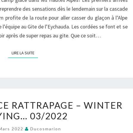
14/01/2024
r reprendre des sensations dès le lendemain sur la cascade
m profite de la route pour aller casser du glaçon à l’Alpe
 l’équipe au Gite de l’Eychauda. Les cordées se font et se
oir après de super repas au gite. Que ce soit…
LIRE LA SUITE
LIRE LA SUITE
WEEK-
E RATTRAPAGE – WINTER
END
YING… 03/2022
GLACE
RATTRAPAGE
Mars 2022
Ducosmarion