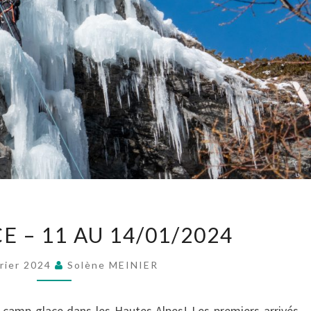
CAMP
 – 11 AU 14/01/2024
GLACE
–
vrier 2024
Solène MEINIER
11
AU
u camp glace dans les Hautes Alpes! Les premiers arrivés