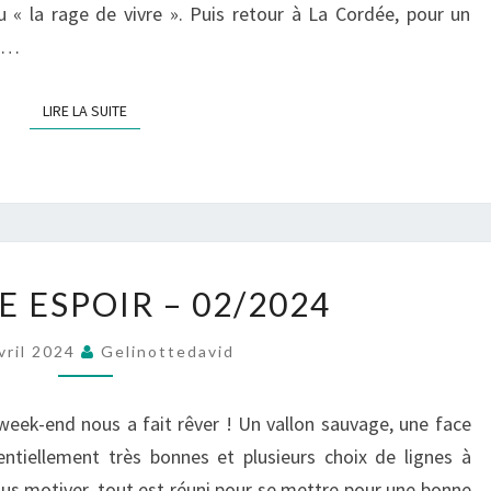
ou « la rage de vivre ». Puis retour à La Cordée, pour un
ct…
LIRE LA SUITE
LIRE LA SUITE
WE
 ESPOIR – 02/2024
MIXTE
ESPOIR
vril 2024
Gelinottedavid
–
02/2024
week-end nous a fait rêver ! Un vallon sauvage, une face
ntiellement très bonnes et plusieurs choix de lignes à
nous motiver, tout est réuni pour se mettre pour une bonne