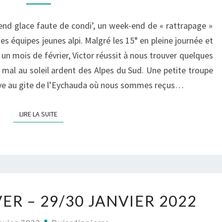
–
WINTER
end glace faute de condi’, un week-end de « rattrapage »
IS
s équipes jeunes alpi. Malgré les 15° en pleine journée et
DYING…
n mois de février, Victor réussit à nous trouver quelques
03/2022
 mal au soleil ardent des Alpes du Sud. Une petite troupe
uve au gite de l’Eychauda où nous sommes reçus…
LIRE LA SUITE
LIRE LA SUITE
CEILLAC
ER – 29/30 JANVIER 2022
FOREVER
–