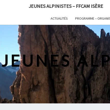
Skip
JEUNES ALPINISTES – FFCAM ISÈRE
to
content
ACTUALITÉS
PROGRAMME – ORGANI
JEUNES ALP