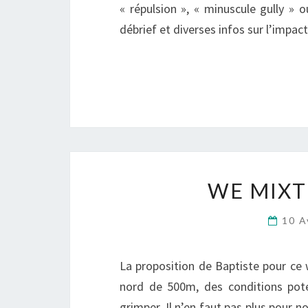
« répulsion », « minuscule gully » 
débrief et diverses infos sur l’impa
WE MIXTE
10 A
La proposition de Baptiste pour ce 
nord de 500m, des conditions pote
grimper. Il n’en faut pas plus pour 