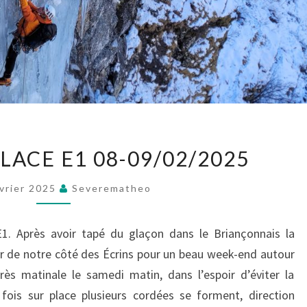
WEEK-
ACE E1 08-09/02/2025
END
GLACE
vrier 2025
Severematheo
E1
08-
1. Après avoir tapé du glaçon dans le Briançonnais la
09/02/2025
r de notre côté des Écrins pour un beau week-end autour
très matinale le samedi matin, dans l’espoir d’éviter la
fois sur place plusieurs cordées se forment, direction