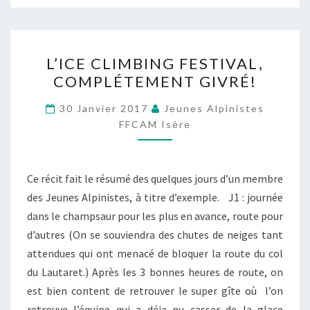
L’ICE
L’ICE CLIMBING FESTIVAL,
CLIMBING
COMPLÉTEMENT GIVRÉ!
FESTIVAL,
COMPLÉTEMENT
30 Janvier 2017
Jeunes Alpinistes
GIVRÉ!
FFCAM Isère
Ce récit fait le résumé des quelques jours d’un membre
des Jeunes Alpinistes, à titre d’exemple. J1 : journée
dans le champsaur pour les plus en avance, route pour
d’autres (On se souviendra des chutes de neiges tant
attendues qui ont menacé de bloquer la route du col
du Lautaret.) Après les 3 bonnes heures de route, on
est bien content de retrouver le super gîte où l’on
retrouve l’équipe qui a déja pu casser de la glace