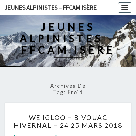
Skip
JEUNES ALPINISTES – FFCAM ISÈRE
Togg
to
navig
content
JEUNES
ALPINISTES –
FFCAM ISÈRE
Archives De
Tag:
Froid
WE
WE IGLOO – BIVOUAC
IGLOO
HIVERNAL – 24 25 MARS 2018
–
BIVOUAC