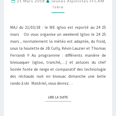
21 Mars 2018
Jeunes Alpinistes FFCAM
HIVERNAL
Isère
–
24
MAJ du 21/03/18 : le WE igloo est reporté au 24 25
25
mars On vous organise un weekend Igloo le 24 25
MARS
mars , normalement la météo est adaptée, du froid,
2018
sous la houlette de JB Cully, Kévin Lauzier et Thomas
Ferrandi !! Au programme : différents manière de
bivouaquer (igloo, tranché,…) et astuces du chef
Soirée fonte de neige et comparatif des technologie
des réchauds nuit en bivouac dimanche une belle
rando à ski Matériel, vous devrez…
LIRE LA SUITE
LIRE LA SUITE