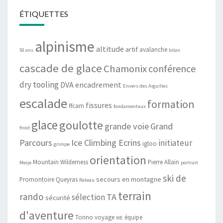
ÉTIQUETTES
alpinisme
altitude
artif
avalanche
50 ans
bilan
cascade de glace
Chamonix
conférence
dry tooling
DVA
encadrement
Envers des Aiguilles
escalade
formation
fissures
ffcam
fondamentaux
glace
goulotte
grande voie
Grand
froid
Parcours
Ice Climbing Ecrins
initiateur
igloo
grimpe
orientation
Mountain Wilderness
Pierre Allain
Meije
portrait
ski de
secours en montagne
Promontoire
Queyras
Rateau
terrain
rando
TA
sélection
sécurité
d'aventure
Torino
voyage
équipe
WE