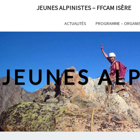
Skip
JEUNES ALPINISTES – FFCAM ISÈRE
to
content
ACTUALITÉS
PROGRAMME – ORGANI
JEUNES ALP