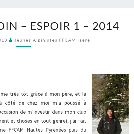
PAUL
IN – ESPOIR 1 – 2014
RENAUDIN
–
2013
Jeunes Alpinistes FFCAM Isère
ESPOIR
1
–
2014
nisme très tôt grâce à mon père, et la
e à côté de chez moi m’a poussé à
occasion de m’investir dans mon club
nt et choses en tout genre), j’ai fait
isme FFCAM Hautes Pyrénées puis du