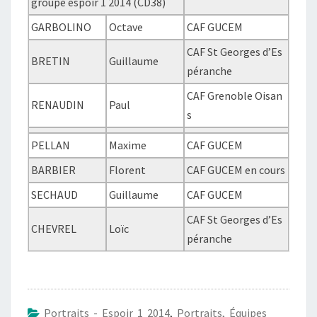
groupe espoir 1 2014 (CD38)
GARBOLINO
Octave
CAF GUCEM
CAF St Georges d’Es
BRETIN
Guillaume
péranche
CAF Grenoble Oisan
RENAUDIN
Paul
s
PELLAN
Maxime
CAF GUCEM
BARBIER
Florent
CAF GUCEM en cours
SECHAUD
Guillaume
CAF GUCEM
CAF St Georges d’Es
CHEVREL
Loïc
péranche
Portraits - Espoir 1 2014
,
Portraits, Équipes