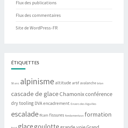
Flux des publications
Flux des commentaires
Site de WordPress-FR
ÉTIQUETTES
alpinisme
altitude
artif
avalanche
50 ans
bilan
cascade de glace
Chamonix
conférence
dry tooling
DVA
encadrement
Envers des Aiguilles
escalade
formation
fissures
ffcam
fondamentaux
glace
goulotte
grande voie
Grand
froid