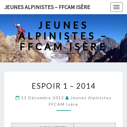
Skip
JEUNES ALPINISTES – FFCAM ISÈRE
Togg
to
navig
content
JEUNES
ALPINISTES –
FFCAM ISÈRE
ESPOIR
ESPOIR 1 – 2014
1
–
11 Décembre 2013
Jeunes Alpinistes
2014
FFCAM Isère