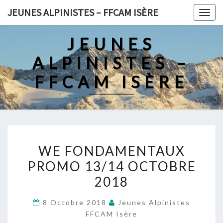
Skip
JEUNES ALPINISTES – FFCAM ISÈRE
Togg
to
navig
content
JEUNES
ALPINISTES –
FFCAM ISÈRE
WE
WE FONDAMENTAUX
FONDAMENTAUX
PROMO 13/14 OCTOBRE
PROMO
2018
13/14
OCTOBRE
8 Octobre 2018
Jeunes Alpinistes
2018
FFCAM Isère