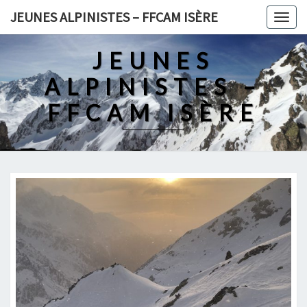
Skip
JEUNES ALPINISTES – FFCAM ISÈRE
Togg
to
navig
content
JEUNES
ALPINISTES –
FFCAM ISÈRE