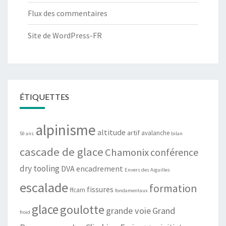
Flux des commentaires
Site de WordPress-FR
ÉTIQUETTES
alpinisme
altitude
artif
avalanche
50 ans
bilan
cascade de glace
Chamonix
conférence
dry tooling
DVA
encadrement
Envers des Aiguilles
escalade
formation
fissures
ffcam
fondamentaux
glace
goulotte
grande voie
Grand
froid