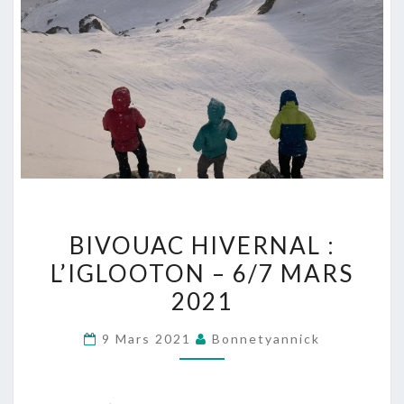
BIVOUAC
BIVOUAC HIVERNAL :
HIVERNAL
L’IGLOOTON – 6/7 MARS
:
2021
L’IGLOOTON
–
9 Mars 2021
Bonnetyannick
6/7
MARS
2021